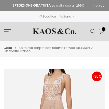
Vai
SPEDIZIONE GRATUITA
chiudi
su ordini sopra i 299€
al
contenuto
Location
Italiano
0
Casa
Abito red carpet con ricamo rombo AB41332E2
Elisabetta Franchi
-30%