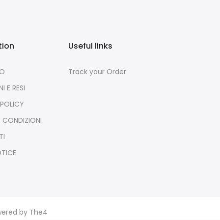
tion
Useful links
MO
Track your Order
I E RESI
 POLICY
E CONDIZIONI
TI
OTICE
owered by
The4