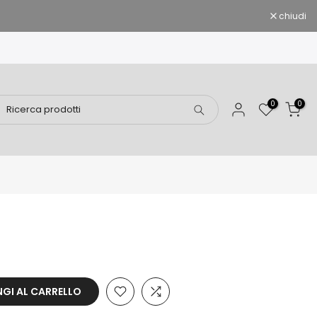
chiudi
0
0
GI AL CARRELLO