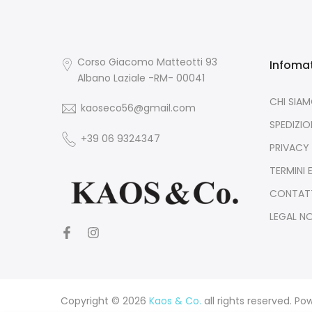
Corso Giacomo Matteotti 93
Infoma
Albano Laziale -RM- 00041
CHI SIA
kaoseco56@gmail.com
SPEDIZION
+39 06 9324347
PRIVACY
TERMINI 
CONTAT
LEGAL N
Copyright © 2026
Kaos & Co.
all rights reserved. P