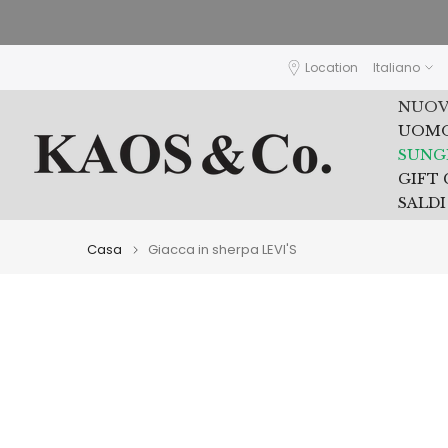
Vai
al
contenuto
Location
Italiano
NUOVI
UOM
SUNG
GIFT
SALDI
Casa
Giacca in sherpa LEVI'S