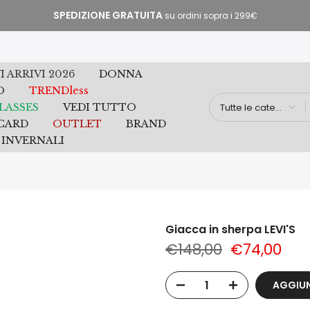
SPEDIZIONE GRATUITA
su ordini sopra i 299€
 ARRIVI 2026
DONNA
O
TRENDless
LASSES
VEDI TUTTO
 CARD
OUTLET
BRAND
 INVERNALI
Giacca in sherpa LEVI'S
€148,00
€74,00
AGGIUN